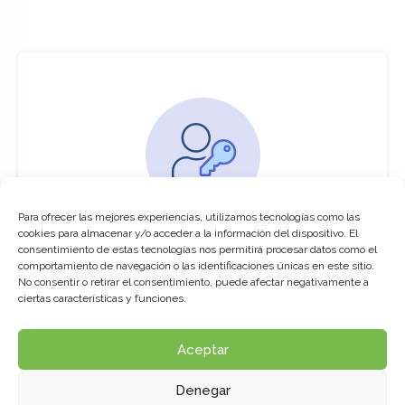
Para ofrecer las mejores experiencias, utilizamos tecnologías como las
You must be logged in to access this
cookies para almacenar y/o acceder a la información del dispositivo. El
course
consentimiento de estas tecnologías nos permitirá procesar datos como el
comportamiento de navegación o las identificaciones únicas en este sitio.
This course is only available for registered
No consentir o retirar el consentimiento, puede afectar negativamente a
users.
ciertas características y funciones.
Aceptar
Click here to login
Denegar