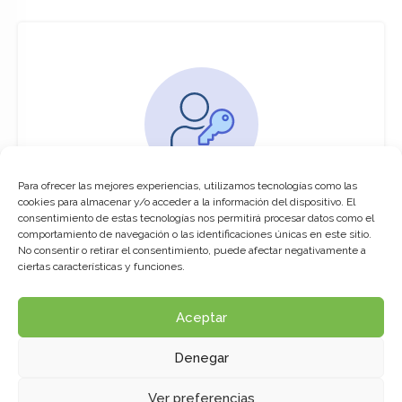
Para ofrecer las mejores experiencias, utilizamos tecnologías como las
You must be logged in to access this
cookies para almacenar y/o acceder a la información del dispositivo. El
course
consentimiento de estas tecnologías nos permitirá procesar datos como el
comportamiento de navegación o las identificaciones únicas en este sitio.
This course is only available for registered
No consentir o retirar el consentimiento, puede afectar negativamente a
users.
ciertas características y funciones.
Aceptar
Click here to login
Denegar
Ver preferencias