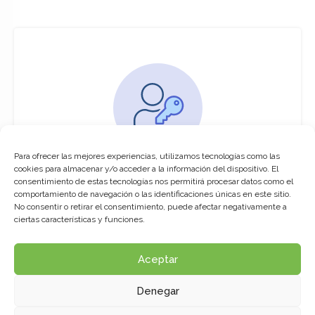
Para ofrecer las mejores experiencias, utilizamos tecnologías como las
You must be logged in to access this
cookies para almacenar y/o acceder a la información del dispositivo. El
course
consentimiento de estas tecnologías nos permitirá procesar datos como el
comportamiento de navegación o las identificaciones únicas en este sitio.
This course is only available for registered
No consentir o retirar el consentimiento, puede afectar negativamente a
users.
ciertas características y funciones.
Aceptar
Click here to login
Denegar