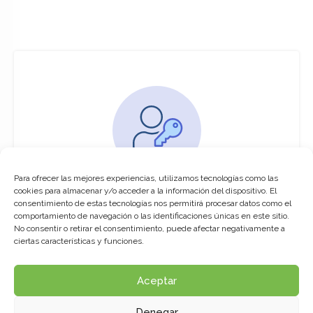
Para ofrecer las mejores experiencias, utilizamos tecnologías como las
You must be logged in to access this
cookies para almacenar y/o acceder a la información del dispositivo. El
course
consentimiento de estas tecnologías nos permitirá procesar datos como el
comportamiento de navegación o las identificaciones únicas en este sitio.
This course is only available for registered
No consentir o retirar el consentimiento, puede afectar negativamente a
users.
ciertas características y funciones.
Aceptar
Click here to login
Denegar