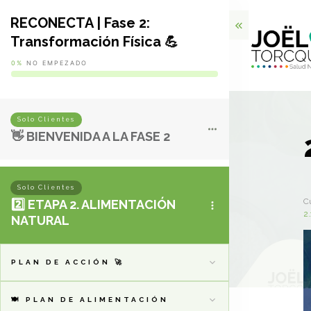
RECONECTA | Fase 2:
Transformación Física 💪
0%
NO EMPEZADO
Solo Clientes
👋 BIENVENIDA A LA FASE 2
Solo Clientes
C
2️⃣ ETAPA 2. ALIMENTACIÓN
2
NATURAL
PLAN DE ACCIÓN 🚀
🍽️ PLAN DE ALIMENTACIÓN