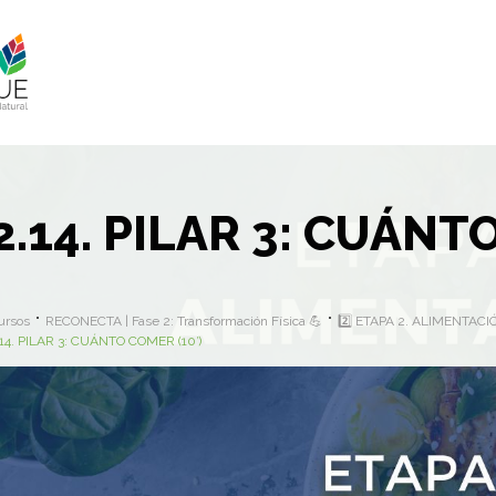
2.14. PILAR 3: CUÁNT
ursos
RECONECTA | Fase 2: Transformación Física 💪
2️⃣ ETAPA 2. ALIMENTAC
.14. PILAR 3: CUÁNTO COMER (10′)