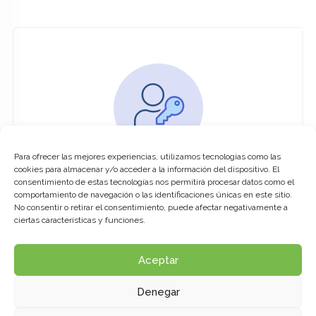
Para ofrecer las mejores experiencias, utilizamos tecnologías como las
You must be logged in to access this
cookies para almacenar y/o acceder a la información del dispositivo. El
course
consentimiento de estas tecnologías nos permitirá procesar datos como el
comportamiento de navegación o las identificaciones únicas en este sitio.
This course is only available for registered
No consentir o retirar el consentimiento, puede afectar negativamente a
users.
ciertas características y funciones.
Aceptar
Click here to login
Denegar