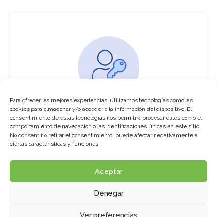
Para ofrecer las mejores experiencias, utilizamos tecnologías como las
You must be logged in to access this
cookies para almacenar y/o acceder a la información del dispositivo. El
course
consentimiento de estas tecnologías nos permitirá procesar datos como el
comportamiento de navegación o las identificaciones únicas en este sitio.
This course is only available for registered
No consentir o retirar el consentimiento, puede afectar negativamente a
users.
ciertas características y funciones.
Aceptar
Click here to login
Denegar
Ver preferencias