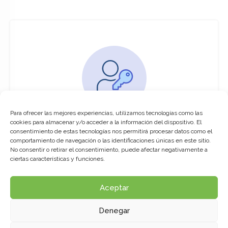
Para ofrecer las mejores experiencias, utilizamos tecnologías como las
You must be logged in to access this
cookies para almacenar y/o acceder a la información del dispositivo. El
course
consentimiento de estas tecnologías nos permitirá procesar datos como el
comportamiento de navegación o las identificaciones únicas en este sitio.
This course is only available for registered
No consentir o retirar el consentimiento, puede afectar negativamente a
users.
ciertas características y funciones.
Aceptar
Click here to login
Denegar