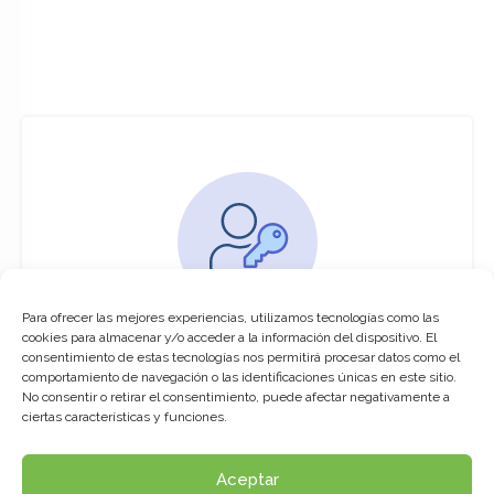
Para ofrecer las mejores experiencias, utilizamos tecnologías como las
You must be logged in to access this
cookies para almacenar y/o acceder a la información del dispositivo. El
course
consentimiento de estas tecnologías nos permitirá procesar datos como el
comportamiento de navegación o las identificaciones únicas en este sitio.
This course is only available for registered
No consentir o retirar el consentimiento, puede afectar negativamente a
users.
ciertas características y funciones.
Aceptar
Click here to login