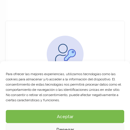
Para ofrecer las mejores experiencias, utilizamos tecnologías como las
You must be logged in to access this
cookies para almacenar y/o acceder a la información del dispositivo. El
course
consentimiento de estas tecnologías nos permitirá procesar datos como el
comportamiento de navegación o las identificaciones únicas en este sitio.
This course is only available for registered
No consentir o retirar el consentimiento, puede afectar negativamente a
users.
ciertas características y funciones.
Aceptar
Click here to login
Denegar