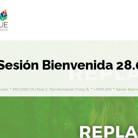
Sesión Bienvenida 28.
ursos
RECONECTA | Fase 2: Transformación Física 💪
▪️ REPLAYS
Sesión Bienv