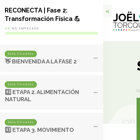
RECONECTA | Fase 2:
Transformación Física 💪
0%
NO EMPEZADO
Solo Clientes
👋 BIENVENIDA A LA FASE 2
Solo Clientes
C
2️⃣ ETAPA 2. ALIMENTACIÓN
NATURAL
Solo Clientes
3️⃣ ETAPA 3. MOVIMIENTO