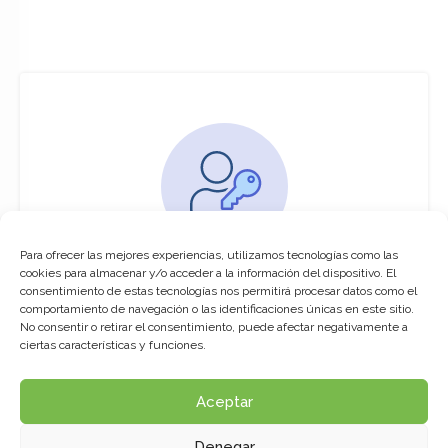
Para ofrecer las mejores experiencias, utilizamos tecnologías como las
You must be logged in to access this
cookies para almacenar y/o acceder a la información del dispositivo. El
course
consentimiento de estas tecnologías nos permitirá procesar datos como el
comportamiento de navegación o las identificaciones únicas en este sitio.
This course is only available for registered
No consentir o retirar el consentimiento, puede afectar negativamente a
users.
ciertas características y funciones.
Aceptar
Click here to login
Denegar