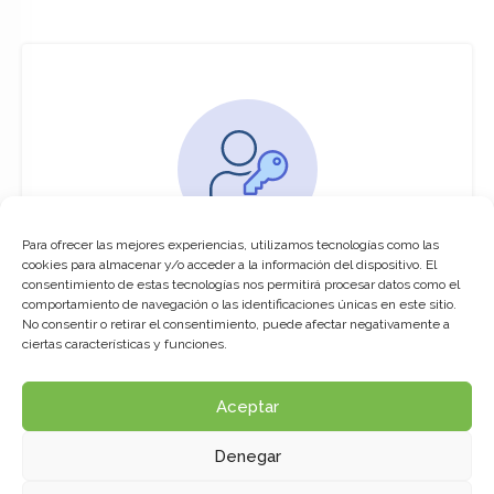
Para ofrecer las mejores experiencias, utilizamos tecnologías como las
You must be logged in to access this
cookies para almacenar y/o acceder a la información del dispositivo. El
course
consentimiento de estas tecnologías nos permitirá procesar datos como el
comportamiento de navegación o las identificaciones únicas en este sitio.
This course is only available for registered
No consentir o retirar el consentimiento, puede afectar negativamente a
users.
ciertas características y funciones.
Aceptar
Click here to login
Denegar