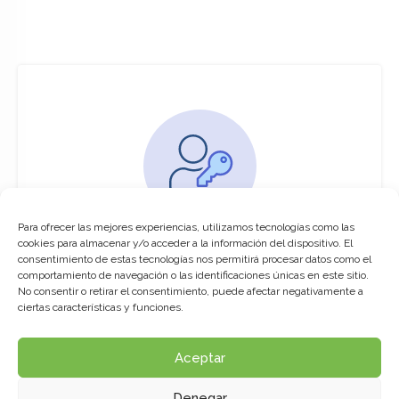
Para ofrecer las mejores experiencias, utilizamos tecnologías como las
You must be logged in to access this
cookies para almacenar y/o acceder a la información del dispositivo. El
course
consentimiento de estas tecnologías nos permitirá procesar datos como el
comportamiento de navegación o las identificaciones únicas en este sitio.
This course is only available for registered
No consentir o retirar el consentimiento, puede afectar negativamente a
users.
ciertas características y funciones.
Aceptar
Click here to login
Denegar