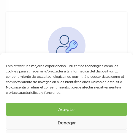
Para ofrecer las mejores experiencias, utilizamos tecnologías como las
You must be logged in to access this
cookies para almacenar y/o acceder a la información del dispositivo. El
course
consentimiento de estas tecnologías nos permitirá procesar datos como el
comportamiento de navegación o las identificaciones únicas en este sitio.
This course is only available for registered
No consentir o retirar el consentimiento, puede afectar negativamente a
users.
ciertas características y funciones.
Aceptar
Click here to login
Denegar