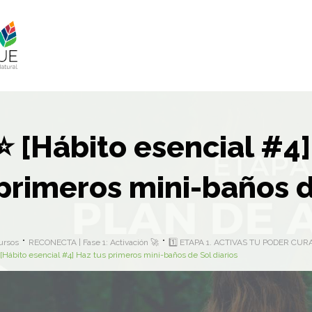
⭐ [Hábito esencial #4]
primeros mini-baños d
ursos
RECONECTA | Fase 1: Activación 🚀
1️⃣ ETAPA 1. ACTIVAS TU PODER CUR
[Hábito esencial #4] Haz tus primeros mini-baños de Sol diarios