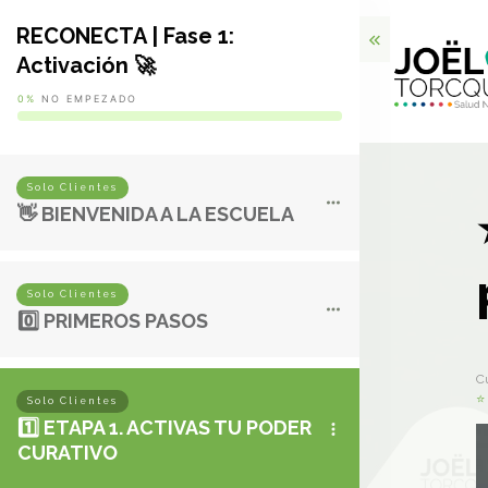
RECONECTA | Fase 1:
Activación 🚀
0%
NO EMPEZADO
Solo Clientes
👋 BIENVENIDA A LA ESCUELA
Solo Clientes
0️⃣ PRIMEROS PASOS
C
⭐ 
Solo Clientes
1️⃣ ETAPA 1. ACTIVAS TU PODER
CURATIVO