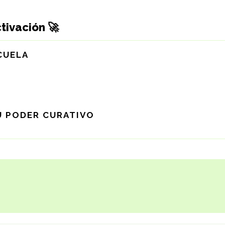
tivación 🚀
SCUELA
 TU PODER CURATIVO