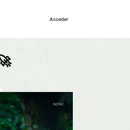
Acceder
🚀
NONE