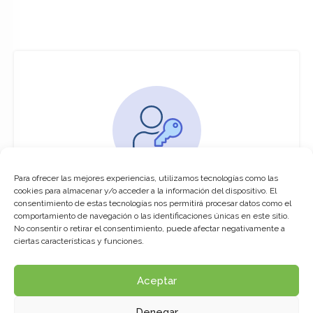
Para ofrecer las mejores experiencias, utilizamos tecnologías como las
You must be logged in to access this
cookies para almacenar y/o acceder a la información del dispositivo. El
course
consentimiento de estas tecnologías nos permitirá procesar datos como el
comportamiento de navegación o las identificaciones únicas en este sitio.
This course is only available for registered
No consentir o retirar el consentimiento, puede afectar negativamente a
users.
ciertas características y funciones.
Aceptar
Click here to login
Denegar