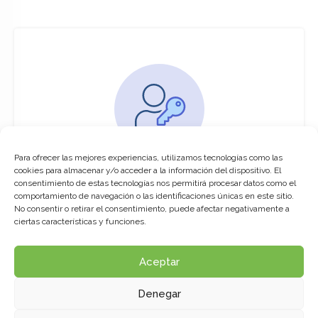
Para ofrecer las mejores experiencias, utilizamos tecnologías como las
You must be logged in to access this
cookies para almacenar y/o acceder a la información del dispositivo. El
course
consentimiento de estas tecnologías nos permitirá procesar datos como el
comportamiento de navegación o las identificaciones únicas en este sitio.
This course is only available for registered
No consentir o retirar el consentimiento, puede afectar negativamente a
users.
ciertas características y funciones.
Aceptar
Click here to login
Denegar