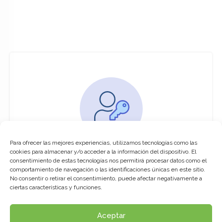
Para ofrecer las mejores experiencias, utilizamos tecnologías como las
You must be logged in to access this
cookies para almacenar y/o acceder a la información del dispositivo. El
course
consentimiento de estas tecnologías nos permitirá procesar datos como el
comportamiento de navegación o las identificaciones únicas en este sitio.
This course is only available for registered
No consentir o retirar el consentimiento, puede afectar negativamente a
users.
ciertas características y funciones.
Aceptar
Click here to login