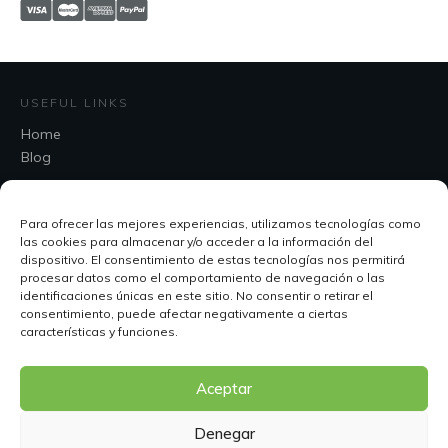
USEFUL LINKS
Home
Blog
CATEGORIES
Para ofrecer las mejores experiencias, utilizamos tecnologías como
Uncategorized
las cookies para almacenar y/o acceder a la información del
dispositivo. El consentimiento de estas tecnologías nos permitirá
procesar datos como el comportamiento de navegación o las
CONTACT
identificaciones únicas en este sitio. No consentir o retirar el
consentimiento, puede afectar negativamente a ciertas
características y funciones.
Aceptar
hola@joeltorcque.com
Denegar