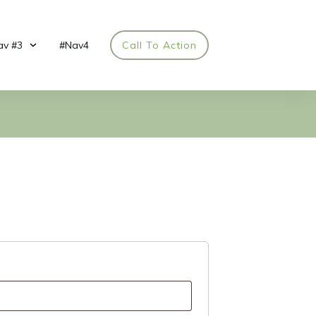
av #3
#Nav4
Call To Action