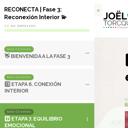
RECONECTA | Fase 3:
Reconexión Interior 💫
0%
NO EMPEZADO
Solo Clientes
👋 BIENVENIDA A LA FASE 3
Solo Clientes
6️⃣ ETAPA 6. CONEXIÓN
INTERIOR
C
8️
Solo Clientes
7️⃣ ETAPA 7. EQUILIBRIO
EMOCIONAL