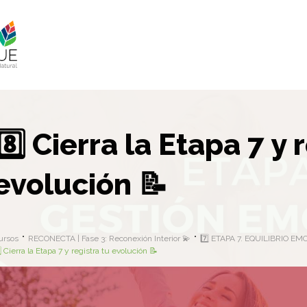
8️⃣ Cierra la Etapa 7 y 
evolución 📝
ursos
RECONECTA | Fase 3: Reconexión Interior 💫
7️⃣ ETAPA 7. EQUILIBRIO E
⃣ Cierra la Etapa 7 y registra tu evolución 📝